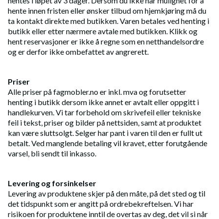
hentes i løpet av 3 dager. Dersom du ikke har mulighet for å
hente innen fristen eller ønsker tilbud om hjemkjøring må du
ta kontakt direkte med butikken. Varen betales ved henting i
butikk eller etter nærmere avtale med butikken. Klikk og
hent reservasjoner er ikke å regne som en netthandelsordre
og er derfor ikke ombefattet av angrerett.
Priser
Alle priser på fagmobler.no er inkl. mva og forutsetter
henting i butikk dersom ikke annet er avtalt eller oppgitt i
handlekurven. Vi tar forbehold om skrivefeil eller tekniske
feil i tekst, priser og bilder på nettsiden, samt at produktet
kan være sluttsolgt. Selger har pant i varen til den er fullt ut
betalt. Ved manglende betaling vil kravet, etter forutgående
varsel, bli sendt til inkasso.
Levering og forsinkelser
Levering av produktene skjer på den måte, på det sted og til
det tidspunkt som er angitt på ordrebekreftelsen. Vi har
risikoen for produktene inntil de overtas av deg, det vil si når