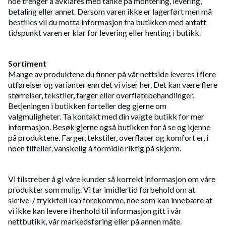
noe trenger å avklares med tanke på montering, levering,
betaling eller annet. Dersom varen ikke er lagerført men må
bestilles vil du motta informasjon fra butikken med antatt
tidspunkt varen er klar for levering eller henting i butikk.
Sortiment
Mange av produktene du finner på vår nettside leveres i flere
utførelser og varianter enn det vi viser her. Det kan være flere
størrelser, tekstiler, farger eller overflatebehandlinger.
Betjeningen i butikken forteller deg gjerne om
valgmuligheter. Ta kontakt med din valgte butikk for mer
informasjon. Besøk gjerne også butikken for å se og kjenne
på produktene. Farger, tekstiler, overflater og komfort er, i
noen tilfeller, vanskelig å formidle riktig på skjerm.
Vi tilstreber å gi våre kunder så korrekt informasjon om våre
produkter som mulig. Vi tar imidlertid forbehold om at
skrive-/ trykkfeil kan forekomme, noe som kan innebære at
vi ikke kan levere i henhold til informasjon gitt i vår
nettbutikk, vår markedsføring eller på annen måte.