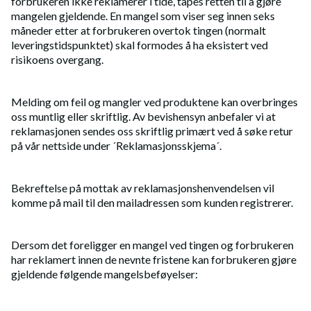
forbrukeren ikke reklamerer i tide, tapes retten til å gjøre
mangelen gjeldende. En mangel som viser seg innen seks
måneder etter at forbrukeren overtok tingen (normalt
leveringstidspunktet) skal formodes å ha eksistert ved
risikoens overgang.
Melding om feil og mangler ved produktene kan overbringes
oss muntlig eller skriftlig. Av bevishensyn anbefaler vi at
reklamasjonen sendes oss skriftlig primært ved å søke retur
på vår nettside under ´Reklamasjonsskjema´.
Bekreftelse på mottak av reklamasjonshenvendelsen vil
komme på mail til den mailadressen som kunden registrerer.
Dersom det foreligger en mangel ved tingen og forbrukeren
har reklamert innen de nevnte fristene kan forbrukeren gjøre
gjeldende følgende mangelsbeføyelser: