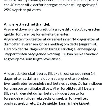
enn 48 timer, vil vi derfor beregne et avbestillingsgebyr på
25% av prisen på varen.
Angrerett ved netthandel.
Angrerettloven gir deg rett til å angre ditt kjøp. Angreretten
gjelder for varer og for enkelte tjenester.
Angreretten forutsetter at du senest innen 14 dager etter at
du mottar leveransen gir oss melding om dette (angrefrist).
Dersom den 14. dagen er en lørdag, søndag eller helligdag,
utløper fristen påfølgende hverdag. Du kan bruke standard
angreskjema som fulgte leveransen.
Alle produkter skal leveres tilbake til oss senest innen 14
dager etter at du har meldt om at angreretten brukes.
Eventuell returforsendelse må betales av deg. Du har risikoen
for transporten tilbake til oss. Vi er forpliktet til å betale
tilbake til deg det du har betalt inkludert porto for
forsendelsen til deg, ekspedisjonsgebyr, tollavgifter,
oppkravsgebyr, etc. Dette gjelder kun når hele kjøpet